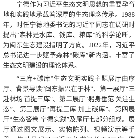
宁德
作为
习近平生态文明思想的重要孕育
地和实践地
承载着深厚的生态理念传承。
1
988
年，
时任宁德地委书记的
习近平同志在调研时
提出
“森林是水库、钱库、粮库”的科学论断
，
为闽东生态建设指明了方向。
2022年
，
习近平
总书记
进一步
赋予森林
“碳库”新内涵
，
丰富了
生态文明建设的理论体系
。
“三库+碳库”生态文明实践主题展厅由序
厅、背景导读“闽东振兴在于林”、第一展厅“三
赴林场 首提三库”、第二展厅“躬身垂范 关注生
态”、第三展厅“再提三库 加上碳库”、第四展
厅“生态答卷 宁德实践”
及
尾厅
七部分组成
。展
厅通过图文展示、实物陈列、视频演示等手