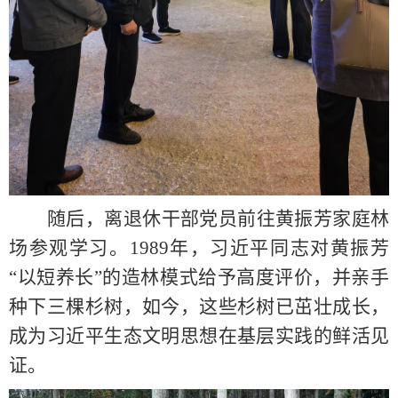
随后
，
离退休
干部
党员前往黄振芳家庭林
场参观学习。
1989
年
，
习近平同志对黄振芳
“以短养长”的造林
模式给予高度评价，并亲手
种下三棵
杉树
，
如今，这些杉树
已茁壮成长，
成为习近平生态文明思想在基层实践的鲜活见
证。