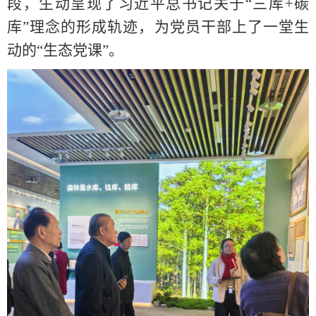
段，生动
呈现了习
近平总书记
关于
“三库+碳
库”理念的形成轨迹
，
为党员干部上了一堂生
动的
“生态党课”
。