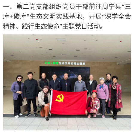
一、第二党支部组织党员干部
前往周宁县
“三
库+碳库”生态文明实践基地
，
开展
“
深学全会
精神、践行生态使命
”
主题党日
活
动。